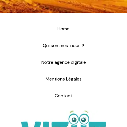
E
e
-
*
m
Home
a
i
Qui sommes-nous ?
l
*
Notre agence digitale
Mentions Légales
Contact