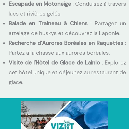
Escapade en Motoneige
: Conduisez à travers
lacs et rivières gelés.
Balade en Traîneau à Chiens
: Partagez un
attelage de huskys et découvrez la Laponie.
Recherche d’Aurores Boréales en Raquettes
:
Partez à la chasse aux aurores boréales.
Visite de l’Hôtel de Glace de Lainio
: Explorez
cet hôtel unique et déjeunez au restaurant de
glace.