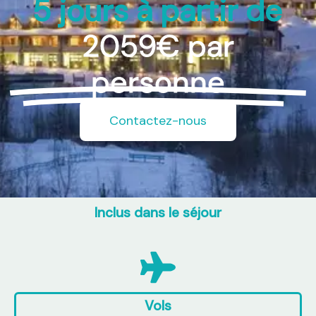
5 jours à partir de
2059€ par
personne
Contactez-nous
Inclus dans le séjour
Vols