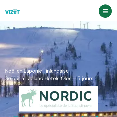
Aller
au
contenu
Noël en Laponie Finlandaise
Séjour à Lapland Hôtels Olos – 5 jours