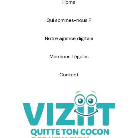
Home
a
i
Qui sommes-nous ?
l
*
Notre agence digitale
Mentions Légales
Contact