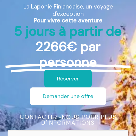
La Laponie Finlandaise, un voyage
d'exception
Pour vivre cette aventure
5 jours à partir de
2266€ par
personne
Réserver
Demander une offre
CONTACTEZ-NOUS POUR PLUS
D'INFORMATIONS
V