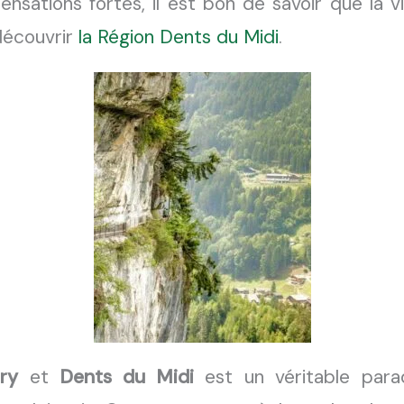
ensations fortes, il est bon de savoir que la
v
découvrir
la Région
Dents du Midi
.
ry
et
Dents du Midi
est un véritable parad