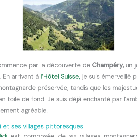
mmence par la découverte de
Champéry
,
un j
. En arrivant à
l’Hôtel Suisse,
je suis émerveillé p
montagnarde préservée, tandis que les majest
n toile de fond. Je suis déjà enchanté par l’am
mement agréable.
 et ses villages pittoresques
idi
est composée de six villages montagnar