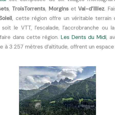
sets
,
TroisTorrents
,
Morgins
et
Val-d’Illiez
. Fa
oleil
, cette région offre un véritable terrain
oit le VTT, l’escalade, l’accrobranche ou l
 faire dans cette région.
Les Dents du Midi
, a
e à 3 257 mètres d’altitude, offrent un espace i