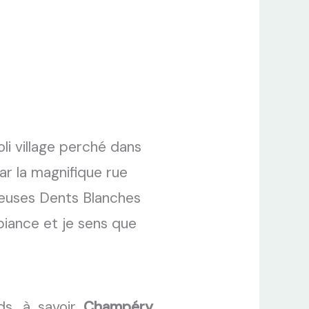
oli village perché dans
ar la magnifique rue
ueuses Dents Blanches
biance et je sens que
ds, à savoir
Champéry
,