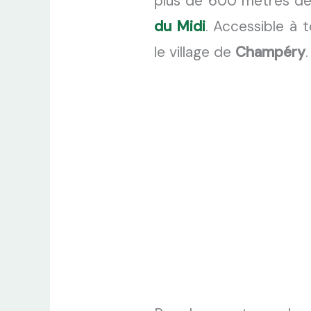
plus de 600 mètres de 
du Midi
. Accessible à
le village de
Champéry
.