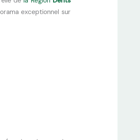
relle de
la Région
Dents
norama exceptionnel sur