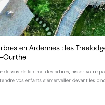
arbres en Ardennes : les Treelo
r-Ourthe
au-dessus de la cime des arbres, hisser votre p
tendre vos enfants s’émerveiller devant les cinq 