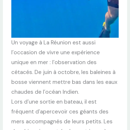
Un voyage à La Réunion est aussi
l’occasion de vivre une expérience
unique en mer : l’observation des
cétacés. De juin à octobre, les baleines à
bosse viennent mettre bas dans les eaux
chaudes de l’océan Indien.
Lors d’une sortie en bateau, il est
fréquent d’apercevoir ces géants des
mers accompagnés de leurs petits. Les