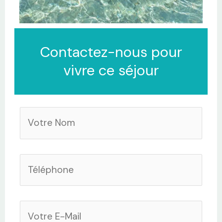
Contactez-nous pour
vivre ce séjour
V
o
t
T
r
é
e
l
N
V
é
o