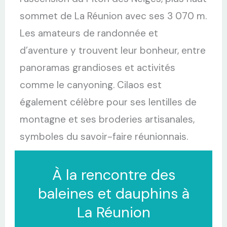
sommet de La Réunion avec ses 3 070 m.
Les amateurs de randonnée et
d’aventure y trouvent leur bonheur, entre
panoramas grandioses et activités
comme le canyoning. Cilaos est
également célèbre pour ses lentilles de
montagne et ses broderies artisanales,
symboles du savoir-faire réunionnais.
À la rencontre des
baleines et dauphins à
La Réunion