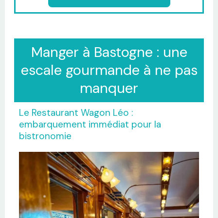
Manger à Bastogne : une
escale gourmande à ne pas
manquer
Le Restaurant Wagon Léo :
embarquement immédiat pour la
bistronomie