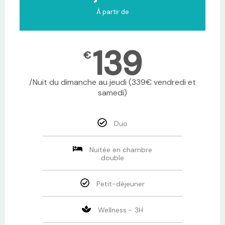
À partir de
139
€
/Nuit du dimanche au jeudi (339€ vendredi et
samedi)
Duo
Nuitée en chambre
double
Petit-déjeuner
Wellness - 3H