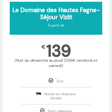
Le Domaine des Hautes Fagne-
Séjour Viziit
À partir de
139
€
/Nuit du dimanche au jeudi (339€ vendredi et
samedi)
Duo
Nuitée en chambre
double
Petit-déjeuner