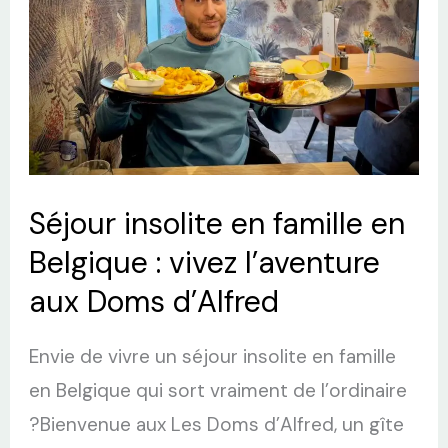
famille
en
Belgique
:
vivez
l’aventure
aux
Séjour insolite en famille en
Doms
Belgique : vivez l’aventure
d’Alfred
aux Doms d’Alfred
Envie de vivre un séjour insolite en famille
en Belgique qui sort vraiment de l’ordinaire
?Bienvenue aux Les Doms d’Alfred, un gîte