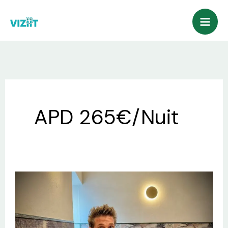
Aller
au
contenu
APD 265€/Nuit
Séjour
insolite
en