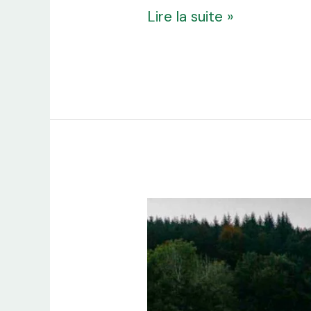
Lire la suite »
Découvrez
le
Domaine
de