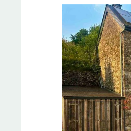
River
Lodge
:
Un
Hôtel
avec
Suites
Insolites