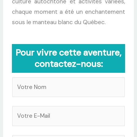
culture autochtone et activités variées,
chaque moment a été un enchantement
sous le manteau blanc du Québec.
Pour vivre cette aventure,
contactez-nous:
V
o
t
V
r
o
e
t
N