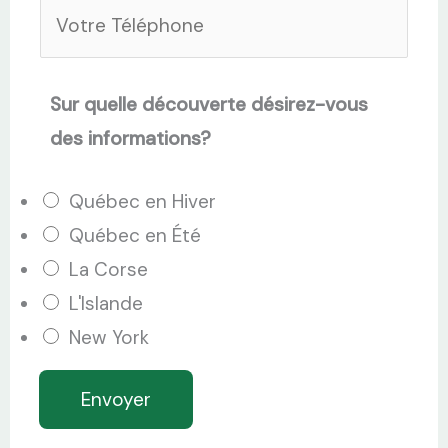
V
r
o
o
e
m
t
E
*
Sur quelle découverte désirez-vous
r
-
des informations?
e
m
t
a
Québec en Hiver
é
i
Québec en Été
l
l
La Corse
é
*
L'Islande
p
New York
h
o
Envoyer
n