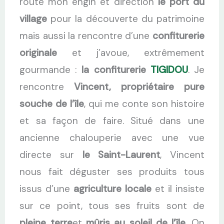
route mon engin et direction
le port du
village
pour la découverte du patrimoine
mais aussi la rencontre d’une
confiturerie
originale
et j’avoue, extrêmement
gourmande :
la confiturerie
TIGIDOU
. Je
rencontre
Vincent, propriétaire pure
souche de l’île
, qui me conte son histoire
et sa façon de faire. Situé dans une
ancienne chalouperie avec une vue
directe sur
le Saint-Laurent
, Vincent
nous fait déguster ses produits tous
issus d’une
agriculture locale
et il insiste
sur ce point, tous ses fruits sont de
pleine terre
et
mûris au soleil de l’île
. On