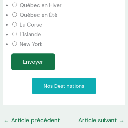
a
Québec en Hiver
é
i
Québec en Été
l
l
La Corse
é
*
L'Islande
p
New York
h
o
Envoyer
n
e
Nos Destinations
*
←
Article précédent
Article suivant
→