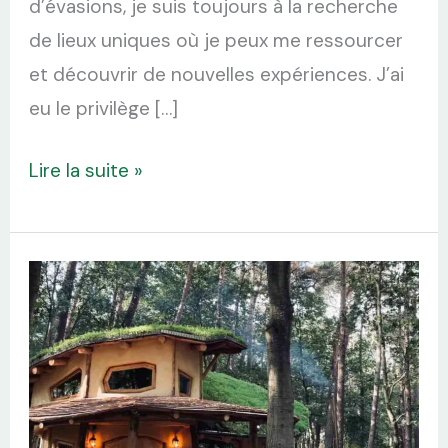
d’évasions, je suis toujours à la recherche
de lieux uniques où je peux me ressourcer
et découvrir de nouvelles expériences. J’ai
eu le privilège […]
Lire la suite »
Découvrez
la
Magie
de
Warredal