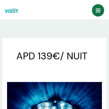
Aller
au
contenu
APD 139€/ NUIT
Explorez
le
Domaine